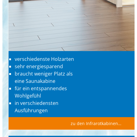
verschiedenste Holzarten
sehr energiesparend
braucht weniger Platz als
eine Saunakabine
für ein entspannendes
Wohlgefühl
in verschiedensten
Ausführungen
zu den Infrarotkabinen…