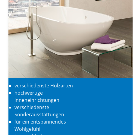
verschiedenste Holzarten
hochwertige
Inneneinrichtungen
verschiedenste
Sonderausstattungen
für ein entspannendes
Wohlgefühl