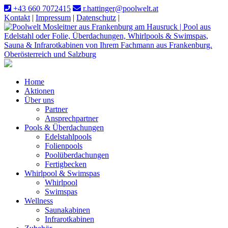
+43 660 7072415
r.hattinger@poolwelt.at
Kontakt
|
Impressum
|
Datenschutz
|
Home
Aktionen
Über uns
Partner
Ansprechpartner
Pools & Überdachungen
Edelstahlpools
Folienpools
Poolüberdachungen
Fertigbecken
Whirlpool & Swimspas
Whirlpool
Swimspas
Wellness
Saunakabinen
Infrarotkabinen