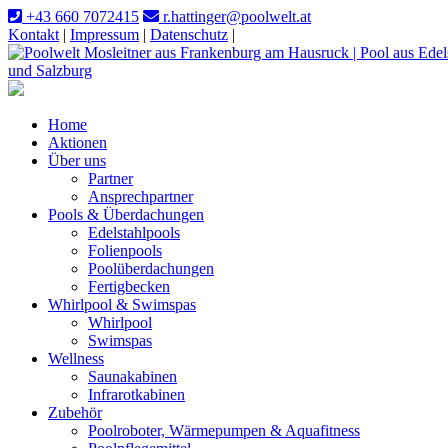
+43 660 7072415
r.hattinger@poolwelt.at
Kontakt
|
Impressum
|
Datenschutz
|
Home
Aktionen
Über uns
Partner
Ansprechpartner
Pools & Überdachungen
Edelstahlpools
Folienpools
Poolüberdachungen
Fertigbecken
Whirlpool & Swimspas
Whirlpool
Swimspas
Wellness
Saunakabinen
Infrarotkabinen
Zubehör
Poolroboter, Wärmepumpen & Aquafitness