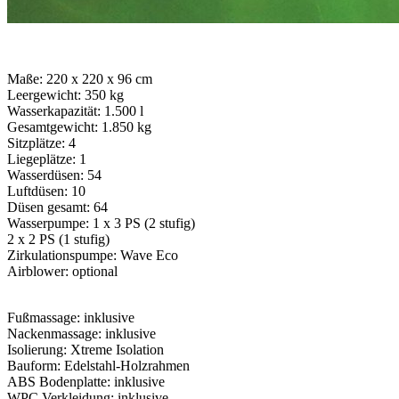
Maße: 220 x 220 x 96 cm
Leergewicht: 350 kg
Wasserkapazität: 1.500 l
Gesamtgewicht: 1.850 kg
Sitzplätze: 4
Liegeplätze: 1
Wasserdüsen: 54
Luftdüsen: 10
Düsen gesamt: 64
Wasserpumpe: 1 x 3 PS (2 stufig)
2 x 2 PS (1 stufig)
Zirkulationspumpe: Wave Eco
Airblower: optional
Fußmassage: inklusive
Nackenmassage: inklusive
Isolierung: Xtreme Isolation
Bauform: Edelstahl-Holzrahmen
ABS Bodenplatte: inklusive
WPC Verkleidung: inklusive