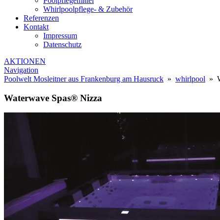
Poolpflegemittel
Whirlpoolpflege- & Zubehör
Referenzen
Kontakt
Impressum
Datenschutz
AKTIONEN
Navigation
Poolwelt Mosleitner aus Frankenburg am Hausruck
»
whirlpool
» W
Waterwave Spas® Nizza